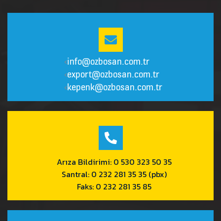
info@ozbosan.com.tr
<
export@ozbosan.com.tr
<
kepenk@ozbosan.com.tr
<
Arıza Bildirimi: 0 530 323 50 35
Santral: 0 232 281 35 35 (pbx)
Faks: 0 232 281 35 85