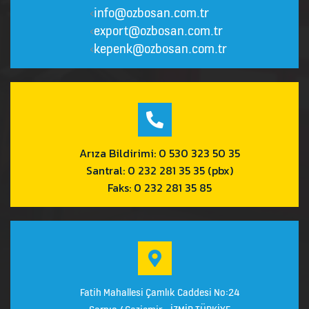
info@ozbosan.com.tr
<
export@ozbosan.com.tr
<
kepenk@ozbosan.com.tr
<
Arıza Bildirimi: 0 530 323 50 35
Santral: 0 232 281 35 35 (pbx)
Faks: 0 232 281 35 85
Fatih Mahallesi Çamlık Caddesi No:24