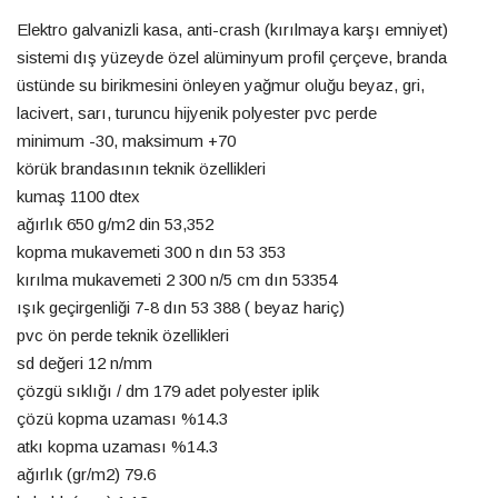
Elektro galvanizli kasa, anti-crash (kırılmaya karşı emniyet)
sistemi dış yüzeyde özel alüminyum profil çerçeve, branda
üstünde su birikmesini önleyen yağmur oluğu beyaz, gri,
lacivert, sarı, turuncu hijyenik polyester pvc perde
minimum -30, maksimum +70
körük brandasının teknik özellikleri
kumaş 1100 dtex
ağırlık 650 g/m2 din 53,352
kopma mukavemeti 300 n dın 53 353
kırılma mukavemeti 2 300 n/5 cm dın 53354
ışık geçirgenliği 7-8 dın 53 388 ( beyaz hariç)
pvc ön perde teknik özellikleri
sd değeri 12 n/mm
çözgü sıklığı / dm 179 adet polyester iplik
çözü kopma uzaması %14.3
atkı kopma uzaması %14.3
ağırlık (gr/m2) 79.6