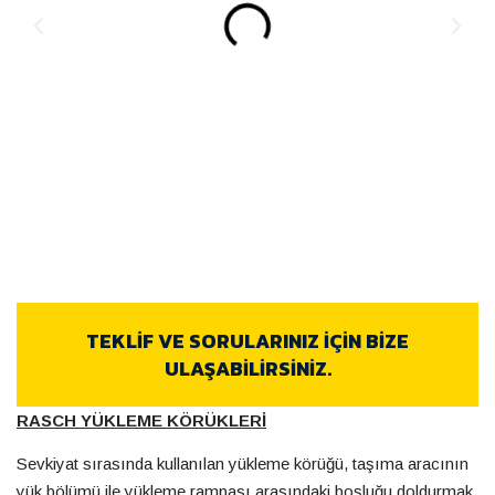
TEKLIF VE SORULARINIZ İÇİN BİZE
ULAŞABİLİRSİNİZ.
RASCH YÜKLEME KÖRÜKLERİ
Sevkiyat sırasında kullanılan yükleme körüğü, taşıma aracının
yük bölümü ile yükleme rampası arasındaki boşluğu doldurmak